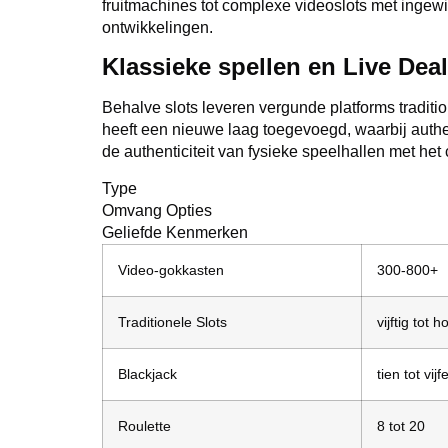
fruitmachines tot complexe videoslots met ingew
ontwikkelingen.
Klassieke spellen en Live Dea
Behalve slots leveren vergunde platforms traditio
heeft een nieuwe laag toegevoegd, waarbij auth
de authenticiteit van fysieke speelhallen met het 
Type
Omvang Opties
Geliefde Kenmerken
Video-gokkasten
300-800+
Traditionele Slots
vijftig tot h
Blackjack
tien tot vijf
Roulette
8 tot 20